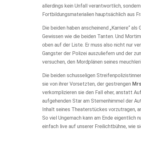
allerdings kein Unfall verantwortlich, sonde
Fortbildungsmaterialien hauptsächlich aus F
Die beiden haben anscheinend „Karriere“ al
Gewissen wie die beiden Tanten. Und Mortim
oben auf der Liste. Er muss also nicht nur v
Gangster der Polizei auszuliefern und der z
versuchen, den Mordplänen seines meuchleri
Die beiden schusseligen Streifenpolizistinne
sie von ihrer Vorsetzten, der gestrengen
Mrs
verkomplizieren sie den Fall eher, anstatt Au
aufgehenden Star am Sternenhimmel der Auto
Inhalt seines Theaterstückes vorzutragen, an
So viel Ungemach kann am Ende eigentlich n
einfach live auf unserer Freilichtbühne, wie