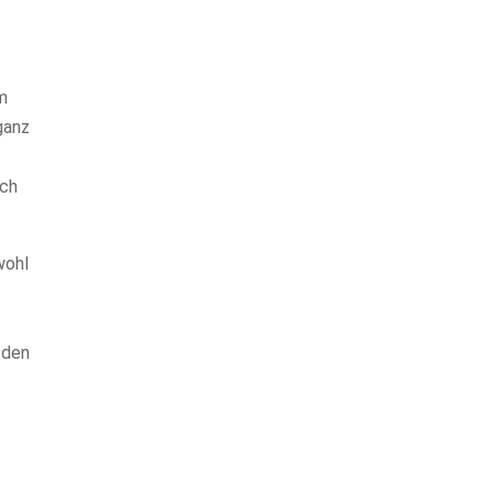
em
ganz
uch
wohl
 den