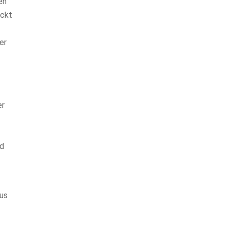
en
eckt
er
er
n
nd
aus