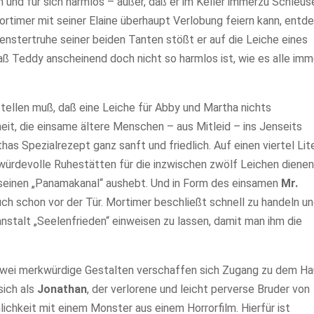
n und für sich harmlos – außer, daß er im Keller immerzu Schleus
timer mit seiner Elaine überhaupt Verlobung feiern kann, entd
enstertruhe seiner beiden Tanten stößt er auf die Leiche eines
aß Teddy anscheinend doch nicht so harmlos ist, wie es alle imm
tstellen muß, daß eine Leiche für Abby und Martha nichts
heit, die einsame ältere Menschen – aus Mitleid – ins Jenseits
has Spezialrezept ganz sanft und friedlich. Auf einen viertel Lit
 würdevolle Ruhestätten für die inzwischen zwölf Leichen diene
r seinen „Panamakanal“ aushebt. Und in Form des einsamen
Mr.
ch schon vor der Tür. Mortimer beschließt schnell zu handeln u
anstalt „Seelenfrieden“ einweisen zu lassen, damit man ihm die
. Zwei merkwürdige Gestalten verschaffen sich Zugang zu dem H
ich als
Jonathan
, der verlorene und leicht perverse Bruder von
ichkeit mit einem Monster aus einem Horrorfilm. Hierfür ist