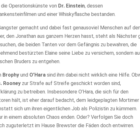
rn die Operationskünste von
Dr. Einstein
, dessen
rankensteinfilmen und einer Whiskyflasche bestanden.
s Gangster gemacht und dabei fast genausoviel Menschen auf d
er, den Jonathan aus ganzem Herzen hasst, steht als Nächster 
ersuchen, die beiden Tanten vor dem Gefängnis zu bewahren, die
unehmend bestürzten Elaine seine Liebe zu versichern, sondern a
schen Bruders zu entgehen.
n
Brophy
und
O’Hara
sind ihm dabei nicht wirklich eine Hilfe. Ob
. Rooney
zur Strafe auf Streife geschickt worden sind,
fklärung zu betreiben. Insbesondere O’Hara, die sich für den
ren hält, ist eher darauf bedacht, dem leidgeplagten Mortimer
statt sich um ihren eigentlichen Job als Polizistin zu kümmern.
ur in einem absoluten Chaos enden. Oder? Verfolgen Sie doch
 sich zuguterletzt im Hause Brewster die Fäden doch entwirren.