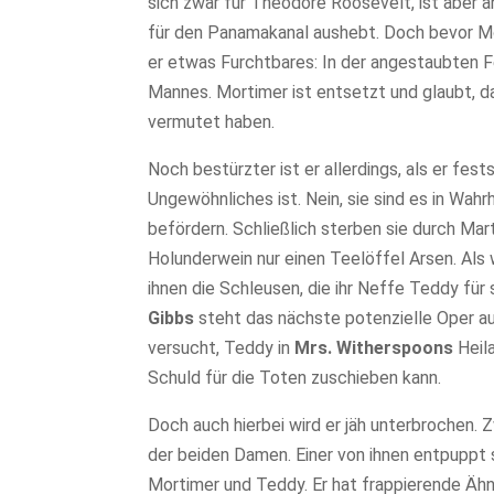
sich zwar für Theodore Roosevelt, ist aber a
für den Panamakanal aushebt. Doch bevor Mor
er etwas Furchtbares: In der angestaubten F
Mannes. Mortimer ist entsetzt und glaubt, d
vermutet haben.
Noch bestürzter ist er allerdings, als er fes
Ungewöhnliches ist. Nein, sie sind es in Wahr
befördern. Schließlich sterben sie durch Mart
Holunderwein nur einen Teelöffel Arsen. Als
ihnen die Schleusen, die ihr Neffe Teddy fü
Gibbs
steht das nächste potenzielle Oper au
versucht, Teddy in
Mrs. Witherspoons
Heil
Schuld für die Toten zuschieben kann.
Doch auch hierbei wird er jäh unterbrochen
der beiden Damen. Einer von ihnen entpuppt s
Mortimer und Teddy. Er hat frappierende Ähnl